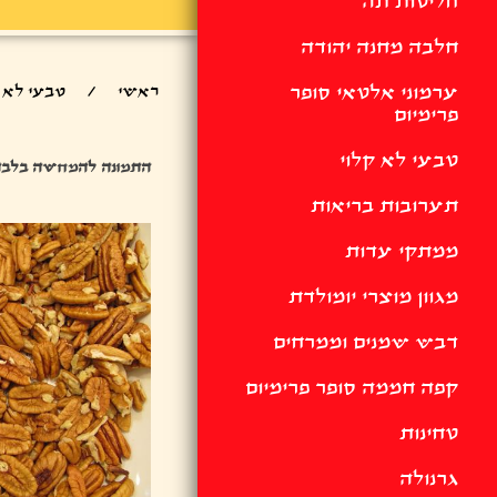
חליטות תה
חלבה מחנה יהודה
ערמוני אלטאי סופר
ראשי
/
טבעי לא ק
פרימיום
טבעי לא קלוי
התמונה להמחשה בלבד
תערובות בריאות
ממתקי עדות
מגוון מוצרי יומולדת
דבש שמנים וממרחים
קפה חממה סופר פרימיום
טחינות
גרנולה