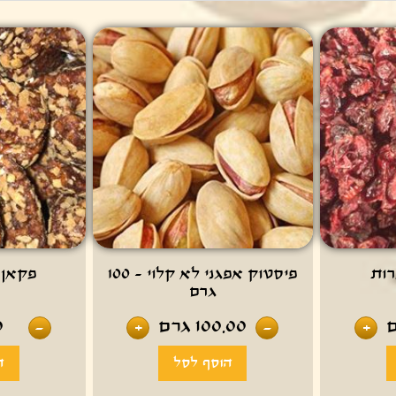
רות
פיסטוק אפגני לא קלוי - 100
פקאן 
גרם
100.00
גרם
0
-
+
-
+