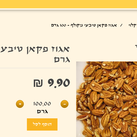
לוי
/
אגוז פקאן טיבעי מקולף - 100 גרם
גרם
₪ 9.90
+
100.00
-
גרם