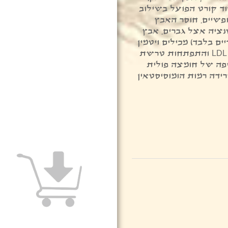
סוד קורט הפועל בשילוב
לים חופשיים. חוסר האבץ
נציה אצל גברים. אבץ
ים בלבד) מכילים ויטמין
E. אנטיאוקסידנט המונע חמצון LDL והתפתחות טרשת
יפה של חומצה פולית
רידה רמות הומוסיסטאין