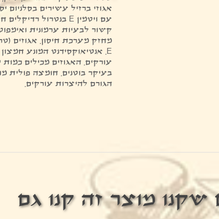
אגוזי ברזיל עשירים בסלניום י
עם ויטמין E בנטרול רדיק
קשור לבעיות ערמונית ואימפוט
מחזק מערכת חיסון. אגוזים (טרי
עורקים. האגוזים מכילים כמות 
בעיקר בוטנים. חומצה פולית מו
הגורם להיצרות עורקים.
שקנו מוצר זה קנו גם