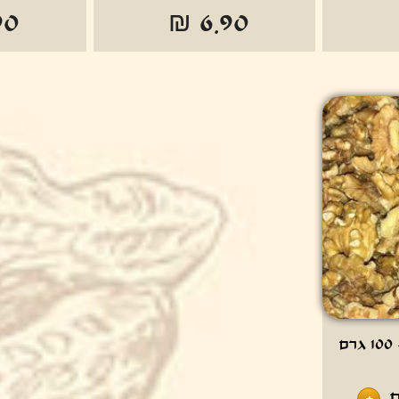
90
₪ 6.90
ם