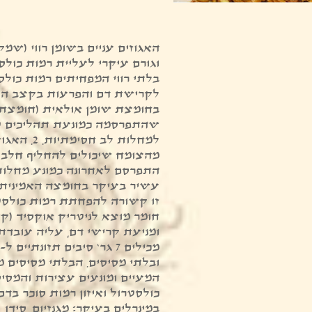
האגוזים עניים בשומן רווי (שמק
וגורם עיקרי לעליית רמות כולס
בלתי רווי המפחיתים רמות כולס
לקרישת דם והפרעות בקצב הלב
בחומצת שומן אולאית (חומצת ש
שהתפרסמה כמונעת תהליכים ט
למחלות לב חס
מהצומח שיכולים להחליף חלבונ
התפרסם לאחרונה כמונע מחלות 
עשיר בעיקר בחומצה האמינית א
זו קשורה להפחתת רמות כולסט
חומר מוצא לניטריק אוקסיד (ק
ומניעת קרישי דם, עליה עובדת 
ובלתי מסיסים. הבלתי מסיסים 
המעיים ומונעים עצירות והמס
במינרלים בעיקר: מגנזיום, סידן,