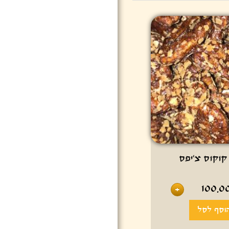
קוקוס צ’יפס
100.0
+