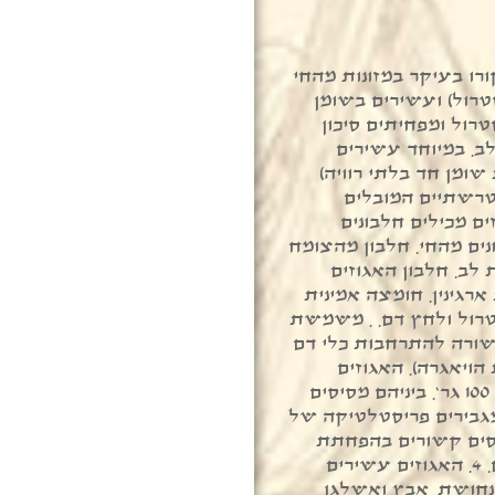
ורו בעיקר במזונות מהחי
טרול) ועשירים בשומן
טרול ומפחיתים סיכון
. במיוחד עשירים
ומן חד בלתי רוויה)
רשתיים המובלים
ימתיות. 2. האגוזים מכילים חלבונים
ים מהחי. חלבון מהצומח
לב. חלבון האגוזים
רגינין. חומצה אמינית
רול ולחץ דם. . משמשת
שורה להתרחבות כלי דם
הויאגרה). האגוזים
מכילים 7 גר` סיבים תזונתיים ל- 100 גר`. ביניהם מסיסים
מגבירים פריסטלטיקה של
יסים קשורים בהפחתת
כולסטרול ואיזון רמות סוכר בדם. 4. האגוזים עשירים
 נחושת, אבץ ואשלגן.