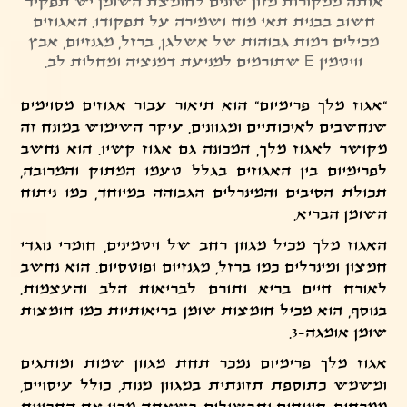
אותה ממקורות מזון שונים לחומצת השומן יש תפקיד
חשוב בבנית תאי מוח ושמירה על תפקודו. האגוזים
מכילים רמות גבוהות של אשלגן, ברזל, מגנזיום, אבץ
וויטמין E שתורמים למניעת דמנציה ומחלות לב.
"אגוז מלך פרימיום" הוא תיאור עבור אגוזים מסוימים
שנחשבים לאיכותיים ומגוונים. עיקר השימוש במונח זה
מקושר לאגוז מלך, המכונה גם אגוז קשיו. הוא נחשב
לפרימיום בין האגוזים בגלל טעמו המתוק והמרובה,
תכולת הסיבים והמינרלים הגבוהה במיוחד, כמו ניתוח
השומן הבריא.
האגוז מלך מכיל מגוון רחב של ויטמינים, חומרי נוגדי
חמצון ומינרלים כמו ברזל, מגנזיום ופוטסיום. הוא נחשב
לאורח חיים בריא ותורם לבריאות הלב והעצמות.
בנוסף, הוא מכיל חומצות שומן בריאותיות כמו חומצות
שומן אומגה-3.
אגוז מלך פרימיום נמכר תחת מגוון שמות ומותגים
ומשמש כתוספת תזונתית במגוון מנות, כולל עיסויים,