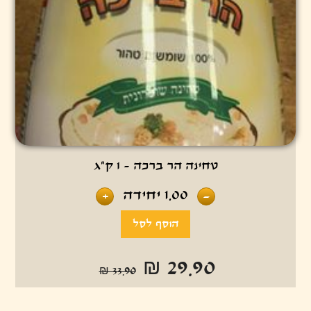
טחינה הר ברכה - 1 ק"ג
1.00
יחידה
+
-
₪ 29.90
₪ 33.90