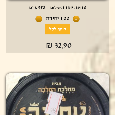
טחינה יונת השלום - 950 גרם
1.00
יחידה
+
-
₪ 32.90