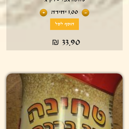
טחינה גמל - 1 ק"ג
1.00
יחידה
+
-
₪ 33.90