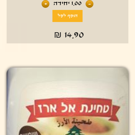
1.00
יחידה
+
-
₪ 14.90