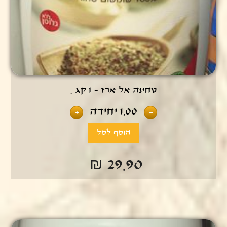
טחינה אל ארז - 1 קג .
1.00
יחידה
+
-
₪ 29.90