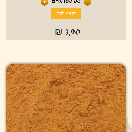
100.00
גרם
+
-
₪ 3.90