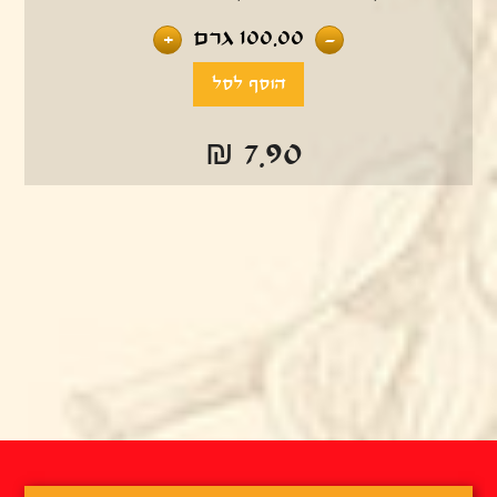
100.00
גרם
+
-
₪ 7.90