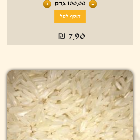
100.00
גרם
+
-
₪ 7.90