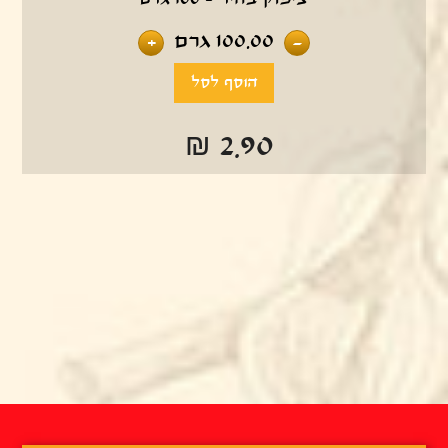
100.00
גרם
+
-
₪ 2.90