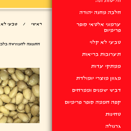
חליטות תה
חלבה מחנה יהודה
ערמוני אלטאי סופר
ראשי
/
טבעי לא ק
פרימיום
טבעי לא קלוי
התמונה להמחשה בלבד
תערובות בריאות
ממתקי עדות
מגוון מוצרי יומולדת
דבש שמנים וממרחים
קפה חממה סופר פרימיום
טחינות
גרנולה