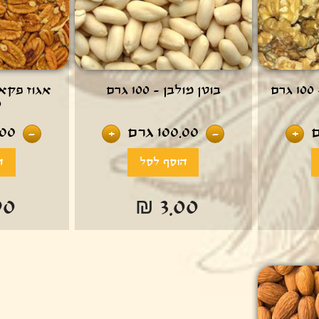
ם
בוטן מולבן - 100 גרם
אגוז פקאן
0
100.00
גרם
.00
-
+
-
+
90
₪ 3.00