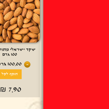
שקד ישראלי מתוק 
100 גרם
100.00
גרם
-
₪ 7.90