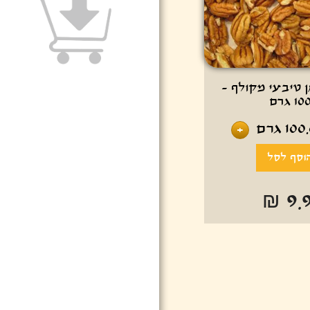
 טיבעי מקולף -
10 גרם
100
גרם
+
₪ 9.