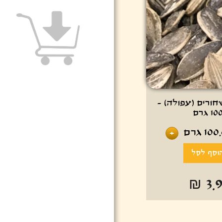
חורים (עפולה) -
10 גרם
100
גרם
+
₪ 3.