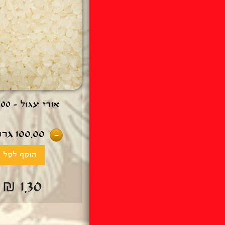
אורז עגול - 100 גרם
100.00
גרם
-
₪ 1.30