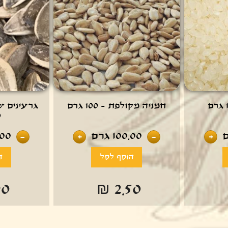
חמניה מקולפת - 100 גרם
גרעינים ש
0
100.00
גרם
.00
-
+
-
+
90
₪ 2.50