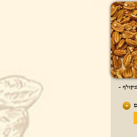
מקולף -
+