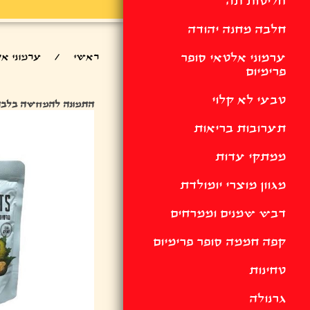
חליטות תה
חלבה מחנה יהודה
ערמוני אלטאי סופר
ראשי
/
ערמוני אל
פרימיום
טבעי לא קלוי
התמונה להמחשה בלבד
תערובות בריאות
ממתקי עדות
מגוון מוצרי יומולדת
דבש שמנים וממרחים
קפה חממה סופר פרימיום
טחינות
גרנולה