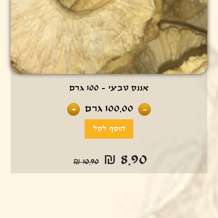
אננס טבעי - 100 גרם
100.00
גרם
+
-
₪ 8.90
₪ 10.90