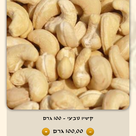
קשיו טבעי - 100 גרם
100.00
גרם
+
-