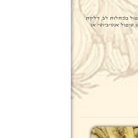
ן C ,A, יעיל בטיפול במחלות לב, דלקת
טיפול אנטיביוטי או