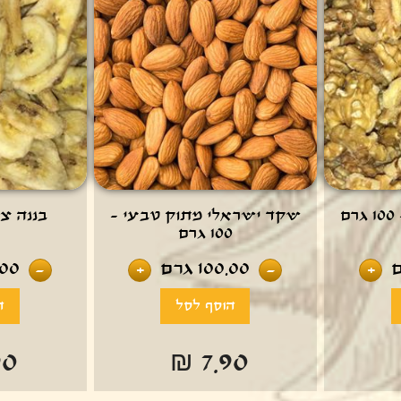
ם
שקד ישראלי מתוק טבעי -
בננה צ'יפס 
100 גרם
100.00
גרם
.00
-
+
-
+
90
₪ 7.90