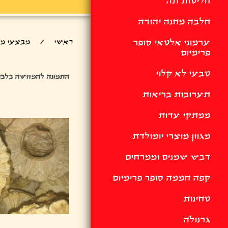
חליטות תה
חלבה מחנה יהודה
ערמוני אלטאי סופר
ראשי
/
מבצעי מו
פרימיום
טבעי לא קלוי
התמונה להמחשה בלבד
תערובות בריאות
ממתקי עדות
מגוון מוצרי יומולדת
דבש שמנים וממרחים
קפה חממה סופר פרימיום
טחינות
גרנולה