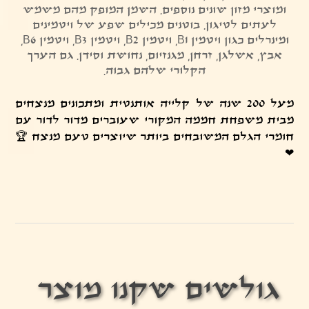
ומוצרי מזון שונים נוספים. השמן המופק מהם משמש
לעתים לטיגון. בוטנים מכילים שפע של ויטמינים
ומינרלים כגון ויטמין B1, ויטמין B2, ויטמין B3, ויטמין B6,
אבץ, אשלגן, זרחן, מגנזיום, נחושת וסידן. גם הערך
הקלורי שלהם גבוה.
מעל 200 שנה של קלייה אותנטית ומתכונים מנצחים
מבית משפחת חממה המקורי שעוברים מדור לדור עם
חומרי הגלם המשובחים ביותר שיוצרים טעם מנצח 🏆
❤
גולשים שקנו מוצר