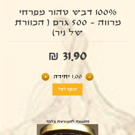
100% דבש טהור מפרחי
מרווה - 500 גרם ( הכוורת
של ניר)
₪ 31.90
-
1.00
יחידה
+
התמונה להמחשה בלבד