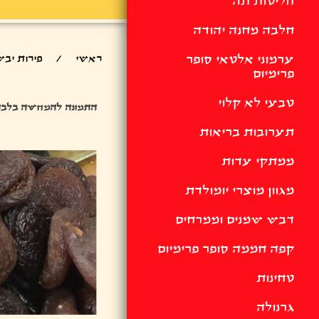
חליטות תה
חלבה מחנה יהודה
ערמוני אלטאי סופר
ראשי
/
פירות יבש
פרימיום
טבעי לא קלוי
התמונה להמחשה בלבד
תערובות בריאות
ממתקי עדות
מגוון מוצרי יומולדת
דבש שמנים וממרחים
קפה חממה סופר פרימיום
טחינות
גרנולה