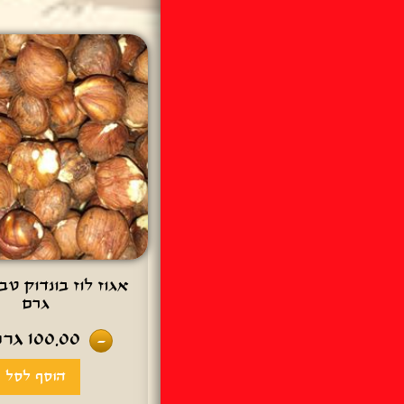
גרם
100.00
גרם
-