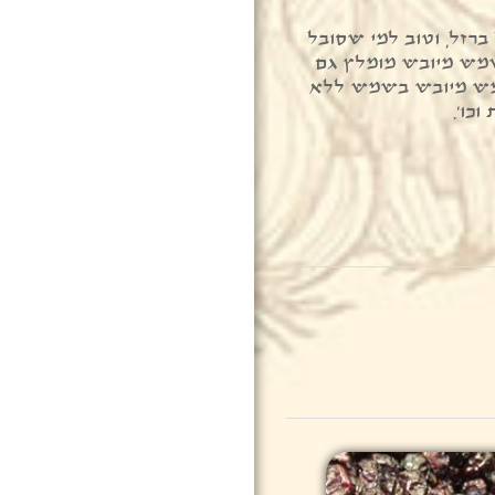
רזל, וטוב למי שסובל
מש מיובש מומלץ גם
מש מיובש בשמש ללא
כו’.