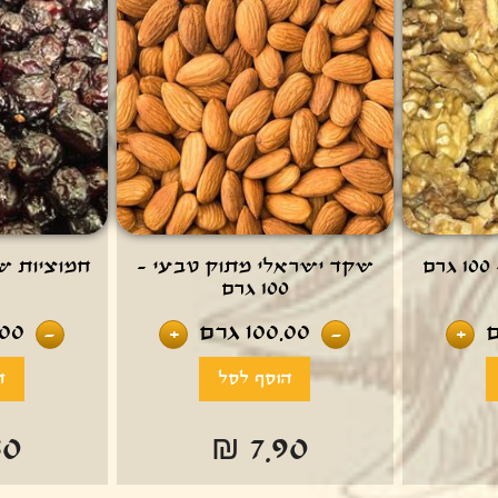
ם
שקד ישראלי מתוק טבעי -
100 גרם
100.00
גרם
.00
-
+
-
+
80
₪ 7.90