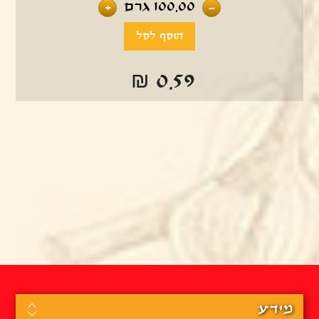
100.00
גרם
+
-
₪ 0.59
מידע