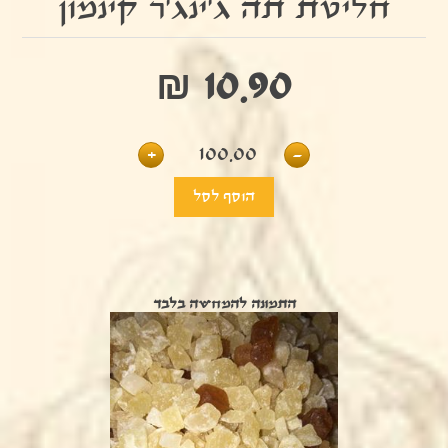
חליטת תה ג'ינג'ר קינמון
₪ 10.90
+
100.00
-
התמונה להמחשה בלבד