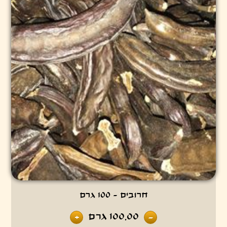
חרובים - 100 גרם
100.00
גרם
+
-