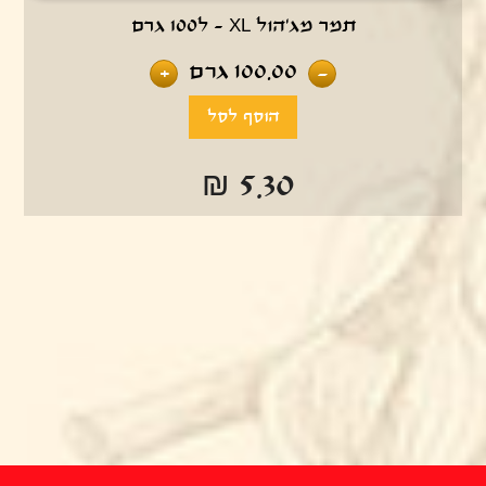
תמר מג'הול XL - ל100 גרם
100.00
גרם
+
-
₪ 5.30