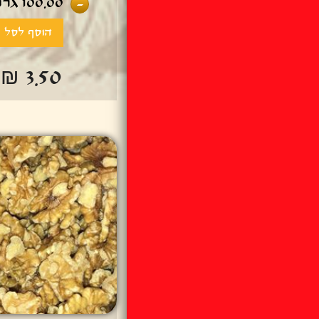
100.00
גרם
-
₪ 3.50