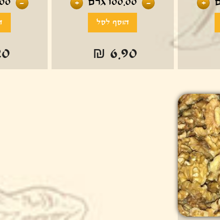
100.00
גרם
.00
-
+
-
+
20
₪ 6.90