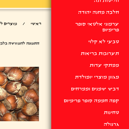
חליטות תה
חלבה מחנה יהודה
ערמוני אלטאי סופר
ראשי
/
מוצרים ל
פרימיום
טבעי לא קלוי
התמונה להמחשה בלבד
תערובות בריאות
ממתקי עדות
מגוון מוצרי יומולדת
דבש שמנים וממרחים
קפה חממה סופר פרימיום
טחינות
גרנולה