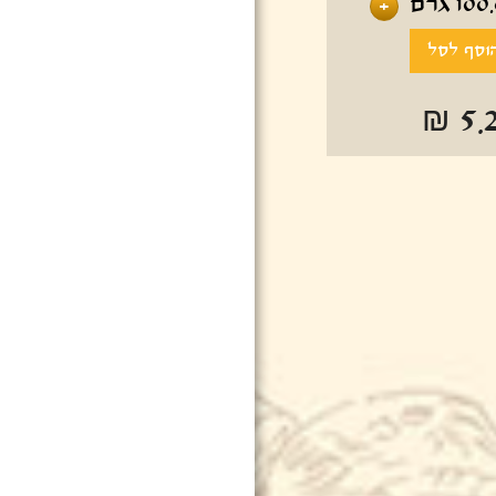
100
גרם
+
₪ 5.