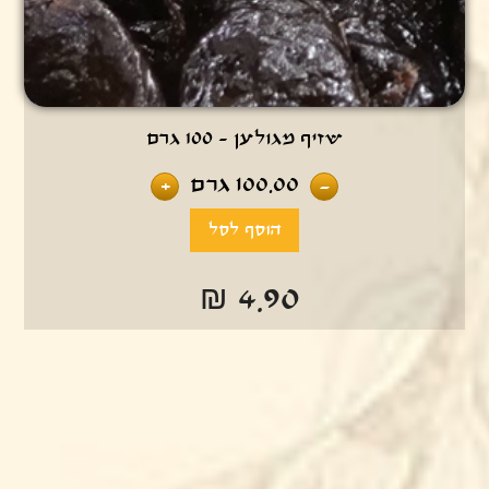
שזיף מגולען - 100 גרם
100.00
גרם
+
-
₪ 4.90