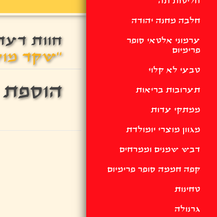
חליטות תה
חלבה מחנה יהודה
חוות דעת
ערמוני אלטאי סופר
פרימיום
שקד מולבן ג
טבעי לא קלוי
הוספת 
תערובות בריאות
ממתקי עדות
מגוון מוצרי יומולדת
דבש שמנים וממרחים
קפה חממה סופר פרימיום
טחינות
גרנולה