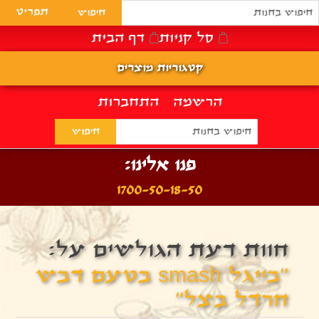
תפריט
סל קניות
דף הבית
קטגוריות מוצרים
הרשמה
התחברות
פנו אלינו:
1700-50-18-50
חוות דעת הגולשים על:
בייגל smash בטעם דבש
חרדל בצל