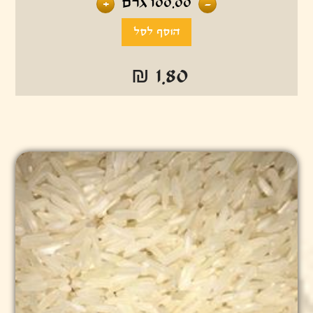
100.00
גרם
+
-
₪ 1.80