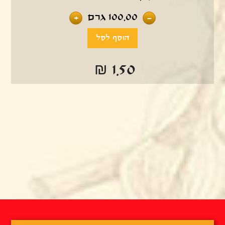
100.00
גרם
+
-
₪ 1.50