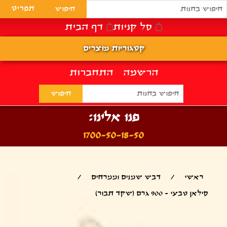
תפריט
סל קניות
דף הבית
קטגוריות מוצרים
הרשמה
התחברות
פנו אלינו:
1700-50-18-50
ראשי
/
דבש שמנים וממרחים
/
סילאן טבעי - 900 גרם (שקד תבור)