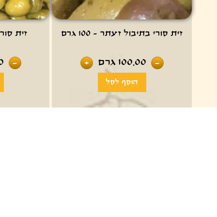
זית סורי בתיבול זעתר - 100 גרם
זית סורי מ
100.00
גרם
0
-
+
-
0
₪ 5.90