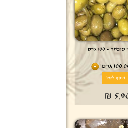
ובחר - 100 גרם
100.0
גרם
+
₪ 5.9