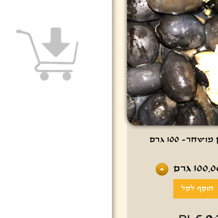
שחר- 100 גרם
100.0
גרם
+