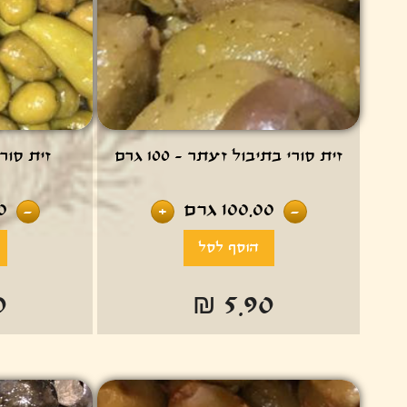
זית סורי בתיבול זעתר - 100 גרם
זית סורי מ
100.00
גרם
0
-
+
-
0
₪ 5.90