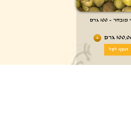
ובחר - 100 גרם
100.0
גרם
+
₪ 5.9