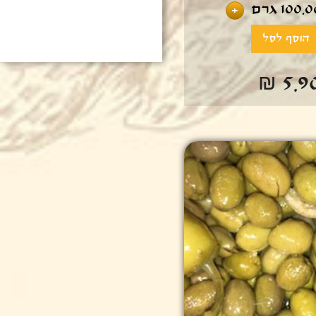
100.0
גרם
+
₪ 5.9