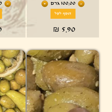
100.00
גרם
0
-
+
-
0
₪ 5.90