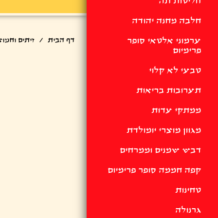
חליטות תה
חלבה מחנה יהודה
ערמוני אלטאי סופר
דף הבית
/
זיתים וחמוצ
פרימיום
טבעי לא קלוי
תערובות בריאות
ממתקי עדות
מגוון מוצרי יומולדת
דבש שמנים וממרחים
קפה חממה סופר פרימיום
טחינות
גרנולה