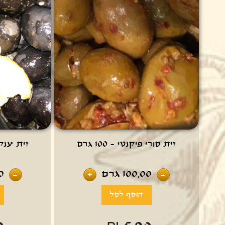
זית סורי פיקנטי - 100 גרם
זית ענק מו
100.00
גרם
0
-
+
-